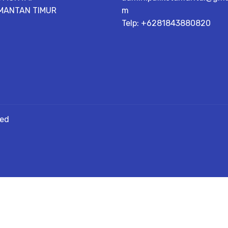
MANTAN TIMUR
m
Telp: +6281843880820
ved