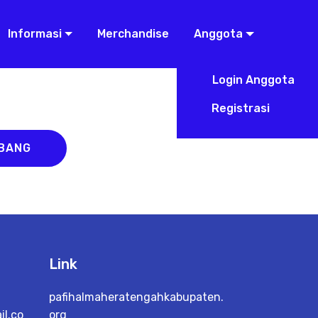
Informasi
Merchandise
Anggota
Login Anggota
Registrasi
ABANG
Link
pafihalmaheratengahkabupaten.
l.co
org