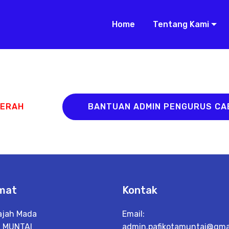
Home
Tentang Kami
AERAH
BANTUAN ADMIN PENGURUS C
mat
Kontak
Gajah Mada
Email:
 MUNTAI
admin.pafikotamuntai@gmai